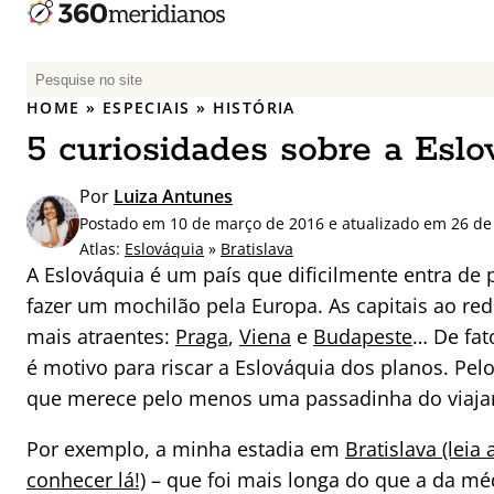
P
e
HOME
»
ESPECIAIS
»
HISTÓRIA
s
5 curiosidades sobre a Eslo
q
u
Por
Luiza Antunes
i
Postado em 10 de março de 2016 e atualizado em 26 de 
s
Atlas:
Eslováquia
»
Bratislava
a
A Eslováquia é um país que dificilmente entra de
r
fazer um mochilão pela Europa. As capitais ao re
p
mais atraentes:
Praga
,
Viena
e
Budapeste
… De fat
o
r
é motivo para riscar a Eslováquia dos planos. Pelo
:
que merece pelo menos uma passadinha do viaja
Por exemplo, a minha estadia em
Bratislava (lei
conhecer lá!)
– que foi mais longa do que a da méd