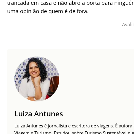
trancada em casa e não abro a porta para ningué
uma opinião de quem é de fora.
Avali
Luiza Antunes
Luiza Antunes é jornalista e escritora de viagens. É autor
Viagem e Turismo. Estudou sobre Turismo Sustentável n