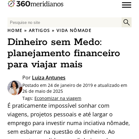
P
e
HOME
»
ARTIGOS
»
VIDA NÔMADE
s
Dinheiro sem Medo:
q
u
planejamento financeiro
i
para viajar mais
s
a
Por
Luiza Antunes
r
Postado em 24 de janeiro de 2019 e atualizado em
p
26 de maio de 2025
o
Tags:
Economizar na viagem
r
É praticamente impossível sonhar com
:
viagens, projetos pessoais e até largar o
emprego para investir numa inciativa nômade,
sem esbarrar na questão do dinheiro. Ao