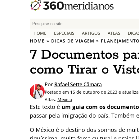
P
e
HOME
ESPECIAIS
ARTIGOS
ATLAS
DICA
s
HOME
»
DICAS DE VIAGEM
»
PLANEJAMENTO
q
7 Documentos par
u
i
como Tirar o Vist
s
a
r
Por
Rafael Sette Câmara
p
Postado em 15 de outubro de 2023 e atualiz
o
Atlas:
México
r
Este texto é
um guia com os documentos
:
passar pela imigração do país. Também ex
O México é o destino dos sonhos de muita
riquíssima, muita força cultural e praias