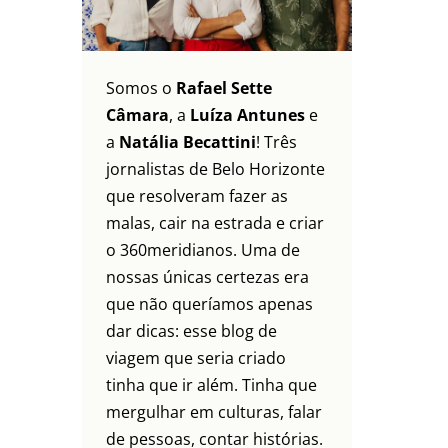
Somos o
Rafael Sette
Câmara
, a
Luíza Antunes
e
a
Natália Becattini
! Três
jornalistas de Belo Horizonte
que resolveram fazer as
malas, cair na estrada e criar
o 360meridianos. Uma de
nossas únicas certezas era
que não queríamos apenas
dar dicas: esse blog de
viagem que seria criado
tinha que ir além. Tinha que
mergulhar em culturas, falar
de pessoas, contar histórias.