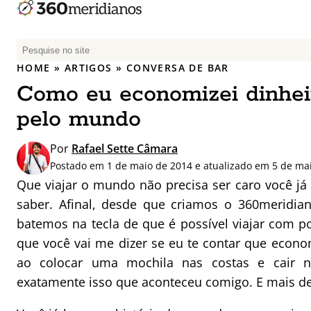
P
e
HOME
»
ARTIGOS
»
CONVERSA DE BAR
s
Como eu economizei dinheir
q
u
pelo mundo
i
s
Por
Rafael Sette Câmara
a
Postado em 1 de maio de 2014 e atualizado em 5 de ma
r
Que viajar o mundo não precisa ser caro você já 
p
saber. Afinal, desde que criamos o 360meridia
o
batemos na tecla de que é possível viajar com p
r
que você vai me dizer se eu te contar que econ
:
ao colocar uma mochila nas costas e cair na
exatamente isso que aconteceu comigo. E mais d