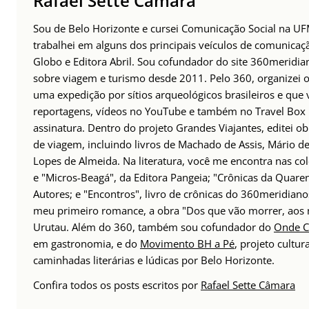
Rafael Sette Câmara
Sou de Belo Horizonte e cursei Comunicação Social na UFM
trabalhei em alguns dos principais veículos de comunicaç
Globo e Editora Abril. Sou cofundador do site 360meridia
sobre viagem e turismo desde 2011. Pelo 360, organizei o
uma expedição por sítios arqueológicos brasileiros e que 
reportagens, vídeos no YouTube e também no Travel Box B
assinatura. Dentro do projeto Grandes Viajantes, editei obr
de viagem, incluindo livros de Machado de Assis, Mário de
Lopes de Almeida. Na literatura, você me encontra nas col
e "Micros-Beagá", da Editora Pangeia; "Crônicas da Quare
Autores; e "Encontros", livro de crônicas do 360meridian
meu primeiro romance, a obra "Dos que vão morrer, aos 
Urutau. Além do 360, também sou cofundador do
Onde C
em gastronomia, e do
Movimento BH a Pé
, projeto cultur
caminhadas literárias e lúdicas por Belo Horizonte.
Confira todos os posts escritos por
Rafael Sette Câmara