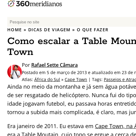
P
e
HOME
»
DICAS DE VIAGEM
»
O QUE FAZER
s
Como escalar a Table Moun
q
u
Town
i
s
Por
Rafael Sette Câmara
a
Postado em 5 de março de 2013 e atualizado em 23 de 
r
Atlas:
África do Sul
»
Cape Town
| Tags:
Passeios e Atra
p
Ainda no meio da montanha e já sem água potável
o
de ser resgatado de helicóptero. Nunca fui do ti
r
idade jogavam futebol, eu passava horas entreti
:
tornou a subida mais complicada, é claro, mas jur
Era janeiro de 2011. Eu estava em
Cape Town, na Á
era a Table Moutain, cujo topo se ergue a cerca 