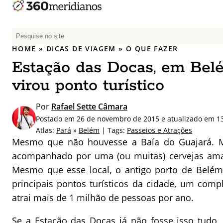
P
e
HOME
»
DICAS DE VIAGEM
»
O QUE FAZER
s
Estação das Docas, em Belé
q
u
virou ponto turístico
i
s
Por
Rafael Sette Câmara
a
Postado em 26 de novembro de 2015 e atualizado em 1
r
Atlas:
Pará
»
Belém
| Tags:
Passeios e Atrações
p
Mesmo que não houvesse a Baía do Guajará. 
o
acompanhado por uma (ou muitas) cervejas amaz
r
Mesmo que esse local, o antigo porto de Belém
:
principais pontos turísticos da cidade, um comp
atrai mais de 1 milhão de pessoas por ano.
Se a Estação das Docas já não fosse isso tudo,