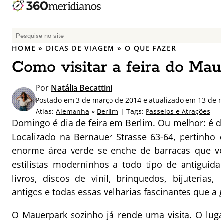
P
e
HOME
»
DICAS DE VIAGEM
»
O QUE FAZER
s
Como visitar a feira do Ma
q
u
Por
Natália Becattini
i
Postado em 3 de março de 2014 e atualizado em 13 de 
s
Atlas:
Alemanha
»
Berlim
| Tags:
Passeios e Atrações
a
Domingo é dia de feira em Berlim. Ou melhor: é 
r
Localizado na Bernauer Strasse 63-64, pertinh
p
enorme área verde se enche de barracas que v
o
r
estilistas moderninhos a todo tipo de antiguid
:
livros, discos de vinil, brinquedos, bijuterias
antigos e todas essas velharias fascinantes que 
O Mauerpark sozinho já rende uma visita. O lug