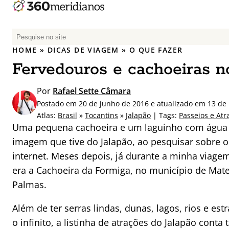
P
e
HOME
»
DICAS DE VIAGEM
»
O QUE FAZER
s
Fervedouros e cachoeiras n
q
u
Por
Rafael Sette Câmara
i
Postado em 20 de junho de 2016 e atualizado em 13 de
s
Atlas:
Brasil
»
Tocantins
»
Jalapão
| Tags:
Passeios e Atr
a
Uma pequena cachoeira e um laguinho com água c
r
imagem que tive do Jalapão, ao pesquisar sobre o
p
internet. Meses depois, já durante a minha viagem
o
r
era a Cachoeira da Formiga, no município de Mate
:
Palmas.
Além de ter serras lindas, dunas, lagos, rios e es
o infinito, a listinha de atrações do Jalapão con