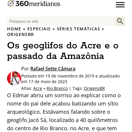
P
e
HOME
»
ESPECIAIS
»
SÉRIES TEMÁTICAS
»
s
ORIGENSBR
q
Os geoglifos do Acre e o
u
passado da Amazônia
i
s
Por
Rafael Sette Câmara
a
r
Postado em 19 de novembro de 2019 e atualizado
em 17 de maio de 2023
p
Atlas:
Acre
»
Rio Branco
| Tags:
OrigensBR
o
O Edmar abriu um sorriso ao explicar como o
r
nome do pai dele acabou batizando um sítio
:
arqueológico. Estávamos falando sobre o
geoglifo Jacó Sá, localizado a 40 quilômetros
do centro de Rio Branco, no Acre, e que tem