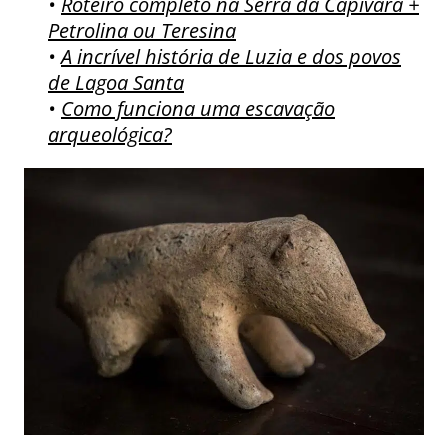
•
Roteiro completo na Serra da Capivara +
Petrolina ou Teresina
•
A incrível história de Luzia e dos povos
de Lagoa Santa
•
Como funciona uma escavação
arqueológica?