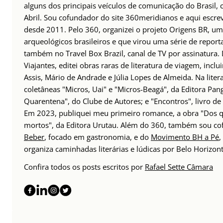
alguns dos principais veículos de comunicação do Brasil,
Abril. Sou cofundador do site 360meridianos e aqui escr
desde 2011. Pelo 360, organizei o projeto Origens BR, um
arqueológicos brasileiros e que virou uma série de repor
também no Travel Box Brazil, canal de TV por assinatura.
Viajantes, editei obras raras de literatura de viagem, incl
Assis, Mário de Andrade e Júlia Lopes de Almeida. Na lite
coletâneas "Micros, Uai" e "Micros-Beagá", da Editora Pang
Quarentena", do Clube de Autores; e "Encontros", livro d
Em 2023, publiquei meu primeiro romance, a obra "Dos q
mortos", da Editora Urutau. Além do 360, também sou c
Beber
, focado em gastronomia, e do
Movimento BH a Pé
,
organiza caminhadas literárias e lúdicas por Belo Horizont
Confira todos os posts escritos por
Rafael Sette Câmara