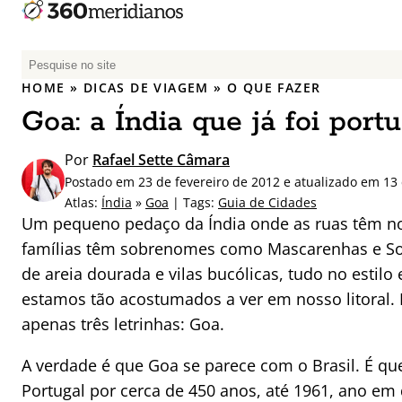
P
e
HOME
»
DICAS DE VIAGEM
»
O QUE FAZER
s
Goa: a Índia que já foi port
q
u
Por
Rafael Sette Câmara
i
Postado em 23 de fevereiro de 2012 e atualizado em 13
s
Atlas:
Índia
»
Goa
| Tags:
Guia de Cidades
a
Um pequeno pedaço da Índia onde as ruas têm n
r
famílias têm sobrenomes como Mascarenhas e So
p
de areia dourada e vilas bucólicas, tudo no estilo 
o
r
estamos tão acostumados a ver em nosso litoral. 
:
apenas três letrinhas: Goa.
A verdade é que Goa se parece com o Brasil. É que
Portugal por cerca de 450 anos, até 1961, ano em 