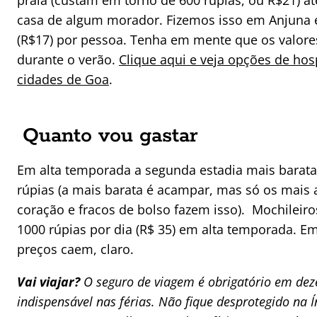
praia (custam em torno de 600 rúpias, ou R$21) a
casa de algum morador. Fizemos isso em Anjuna 
(R$17) por pessoa. Tenha em mente que os valor
durante o verão.
Clique aqui e veja opções de h
cidades de Goa
.
Quanto vou gastar
Em alta temporada a segunda estadia mais barata
rúpias (a mais barata é acampar, mas só os mais a
coração e fracos de bolso fazem isso). Mochileir
1000 rúpias por dia (R$ 35) em alta temporada. E
preços caem, claro.
Vai viajar?
O seguro de viagem é obrigatório em dez
indispensável nas férias. Não fique desprotegido na 