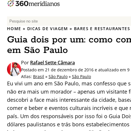
P
e
HOME
»
DICAS DE VIAGEM
»
BARES E RESTAURANTES
s
Guia dois por um: como co
q
u
em São Paulo
i
s
Por
Rafael Sette Câmara
a
Postado em 21 de dezembro de 2016 e atualizado em 9
r
Atlas:
Brasil
»
São Paulo
»
São Paulo
p
Eu vivi um ano em São Paulo, mas confesso que s
o
não era mais um morador – apenas um visitante 
r
descobri a face mais interessante da cidade, ba
:
comer e beber e eventos culturais incríveis e q
país. Um dos responsáveis por isso foi o Guia D
dólares paulistanos e trás bons estabelecimentos