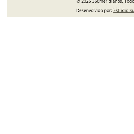
© 2026 360meridianos. Todos
Desenvolvido por:
Estúdio S