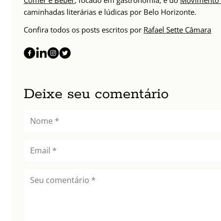
Comer e Beber
, focado em gastronomia, e do
Movimento 
caminhadas literárias e lúdicas por Belo Horizonte.
Confira todos os posts escritos por
Rafael Sette Câmara
Deixe seu comentário