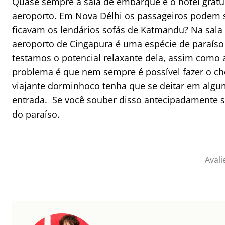
Quase sempre a sala de embarque é o hotel gratu
aeroporto. Em
Nova Délhi
os passageiros podem se
ficavam os lendários sofás de Katmandu? Na sala
aeroporto de
Cingapura
é uma espécie de paraíso
testamos o potencial relaxante dela, assim como
problema é que nem sempre é possível fazer o ch
viajante dorminhoco tenha que se deitar em alg
entrada. Se você souber disso antecipadamente s
do paraíso.
Avali