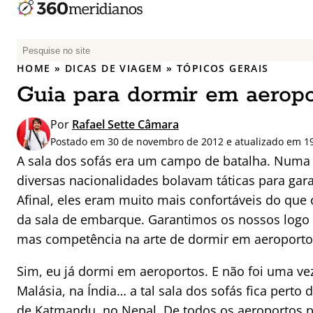
P
e
HOME
»
DICAS DE VIAGEM
»
TÓPICOS GERAIS
s
Guia para dormir em aeropo
q
u
Por
Rafael Sette Câmara
i
Postado em 30 de novembro de 2012 e atualizado em 19
s
A sala dos sofás era um campo de batalha. Numa d
a
diversas nacionalidades bolavam táticas para gar
r
p
Afinal, eles eram muito mais confortáveis do qu
o
da sala de embarque. Garantimos os nossos logo n
r
mas competência na arte de dormir em aeroporto
:
Sim, eu já dormi em aeroportos. E não foi uma ve
Malásia, na Índia… a tal sala dos sofás fica pert
de Katmandu, no Nepal. De todos os aeroportos p