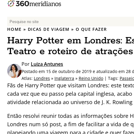
P
e
HOME
»
DICAS DE VIAGEM
»
O QUE FAZER
s
Harry Potter em Londres: Es
q
u
Teatro e roteiro de atrações
i
s
Por
Luiza Antunes
a
Postado em 15 de outubro de 2019 e atualizado em 28
r
Atlas:
Londres
»
Inglaterra
»
Reino Unido
| Tags:
Passei
p
Fãs de Harry Potter que visitam Londres: este text
o
cada vez que eu passo pela capital inglesa, acabo
r
atividade relacionada ao universo de J. K. Rowling 
:
Então resolvi reunir todas as informações sobre H
Londres num só post, a fim de facilitar a vida de
planejando uma viagem para a cidade e quer faze