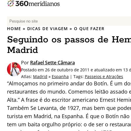
P
e
HOME
»
DICAS DE VIAGEM
»
O QUE FAZER
s
Seguindo os passos de He
q
u
Madrid
i
s
Por
Rafael Sette Câmara
a
Postado em 26 de outubro de 2011 e atualizado em 13 
r
Atlas:
Madrid
»
Espanha
| Tags:
Passeios e Atrações
p
“Almoçamos no primeiro andar do Botín. É um do
o
restaurantes do mundo. Comemos leitão assado 
r
Alta.” A frase é do escritor americano Ernest Hem
:
Também Se Levanta, de 1927, mas bem que poderi
turista em Madrid, na Espanha. É que o Botín não é 
tem um baita orgulho próprio: o de ser o restaura