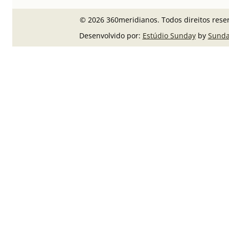
© 2026 360meridianos. Todos direitos rese
Desenvolvido por:
Estúdio Sunday
by
Sunda