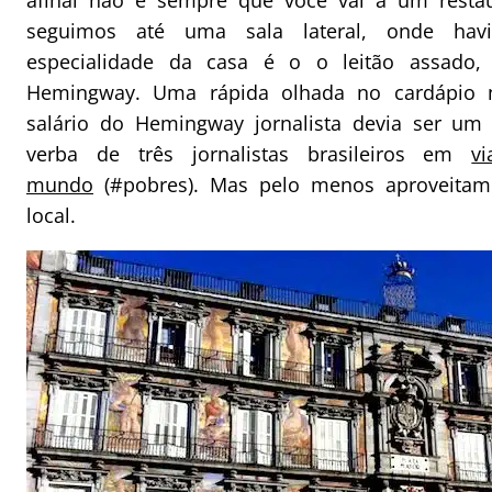
afinal não é sempre que você vai a um resta
seguimos até uma sala lateral, onde ha
especialidade da casa é o o leitão assado, 
Hemingway. Uma rápida olhada no cardápio
salário do Hemingway jornalista devia ser u
verba de três jornalistas brasileiros em
v
mundo
(#pobres). Mas pelo menos aproveitam
local.