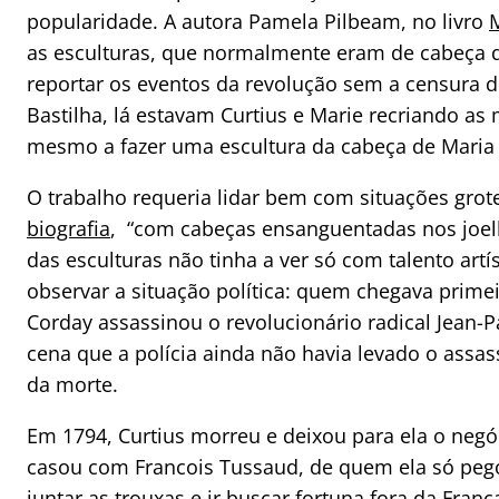
popularidade. A autora Pamela Pilbeam, no livro
as esculturas, que normalmente eram de cabeç
reportar os eventos da revolução sem a censura do
Bastilha, lá estavam Curtius e Marie recriando as
mesmo a fazer uma escultura da cabeça de Maria 
O trabalho requeria lidar bem com situações grot
biografia
, “com cabeças ensanguentadas nos joel
das esculturas não tinha a ver só com talento ar
observar a situação política: quem chegava prime
Corday assassinou o revolucionário radical Jean-P
cena que a polícia ainda não havia levado o ass
da morte.
Em 1794, Curtius morreu e deixou para ela o negó
casou com Francois Tussaud, de quem ela só peg
juntar as trouxas e ir buscar fortuna fora da Fran