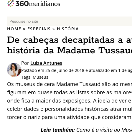
P
e
HOME
»
ESPECIAIS
»
HISTÓRIA
s
De cabeças decapitadas a atr
q
u
história da Madame Tussau
i
s
Por
Luiza Antunes
a
Postado em 25 de julho de 2018 e atualizado em 1 de a
r
Tags:
Museus
p
Os museus de cera Madame Tussaud são ao mesm
o
figuram em quase todas as listas sobre as maiore
r
onde fica a maior das exposições. A ideia de ver e
:
celebridades e personalidades históricas atrai
torcer o nariz para uma atividade que consideram 
Leia também:
Como é a visita ao Mu