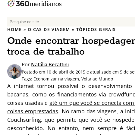
P
e
HOME
»
DICAS DE VIAGEM
»
TÓPICOS GERAIS
s
Onde encontrar hospedage
q
u
troca de trabalho
i
s
Por
Natália Becattini
a
Postado em 10 de abril de 2015 e atualizado em 5 de s
r
Tags:
Economizar na viagem
,
Volta ao Mundo
p
A internet tornou possível o desenvolvimento 
o
bacanas, como os financiamentos via crowdfundi
r
coisas usadas e
até um que você se conecta com 
:
coisas emprestadas
. No ramo das viagens, a inic
Couchsurfing
, que permite que você se hospede
desconhecido. No entanto, nem sempre é fáci