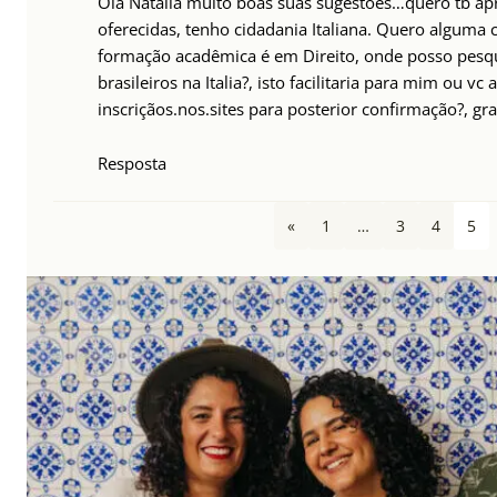
Olá Natália muito boas suas sugestões…quero tb ap
oferecidas, tenho cidadania Italiana. Quero alguma c
formação acadêmica é em Direito, onde posso pesq
brasileiros na Italia?, isto facilitaria para mim ou vc
inscriçãos.nos.sites para posterior confirmação?, gra
Resposta
«
1
…
3
4
5