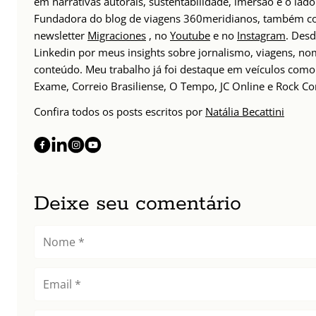
em narrativas autorais, sustentabilidade, imersão e o lado
Fundadora do blog de viagens 360meridianos, também com
newsletter
Migraciones
, no
Youtube
e no
Instagram
. Des
Linkedin por meus insights sobre jornalismo, viagens, 
conteúdo. Meu trabalho já foi destaque em veículos como 
Exame, Correio Brasiliense, O Tempo, JC Online e Rock Co
Confira todos os posts escritos por
Natália Becattini
Deixe seu comentário