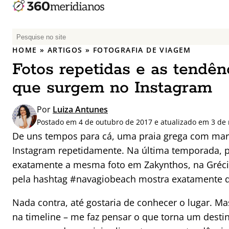
P
e
HOME
»
ARTIGOS
»
FOTOGRAFIA DE VIAGEM
s
Fotos repetidas e as tendê
q
u
que surgem no Instagram
i
s
Por
Luiza Antunes
a
Postado em 4 de outubro de 2017 e atualizado em 3 de
r
De uns tempos para cá, uma praia grega com mar 
p
Instagram repetidamente. Na última temporada, 
o
exatamente a mesma foto em Zakynthos, na Gréci
r
pela hashtag #navagiobeach mostra exatamente qua
:
Nada contra, até gostaria de conhecer o lugar. Mas
na timeline – me faz pensar o que torna um destino