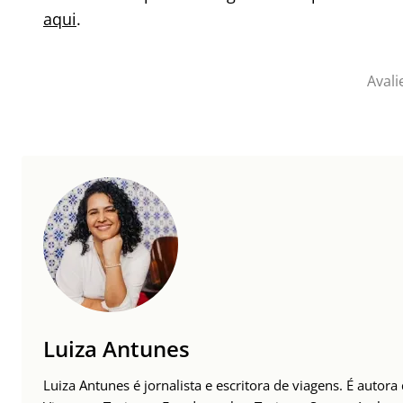
aqui
.
Avali
Luiza Antunes
Luiza Antunes é jornalista e escritora de viagens. É autor