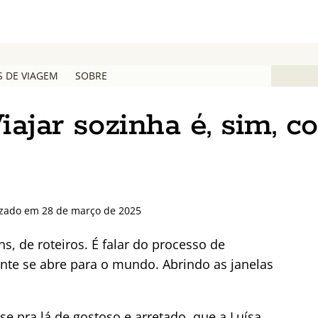
S DE VIAGEM
SOBRE
iajar sozinha é, sim, co
izado em 28 de março de 2025
ns, de roteiros. É falar do processo de
te se abre para o mundo. Abrindo as janelas
se pra lá de gostoso e arretado, que a Luísa