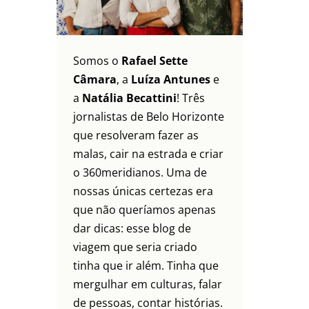
Somos o
Rafael Sette
Câmara
, a
Luíza Antunes
e
a
Natália Becattini
! Três
jornalistas de Belo Horizonte
que resolveram fazer as
malas, cair na estrada e criar
o 360meridianos. Uma de
nossas únicas certezas era
que não queríamos apenas
dar dicas: esse blog de
viagem que seria criado
tinha que ir além. Tinha que
mergulhar em culturas, falar
de pessoas, contar histórias.