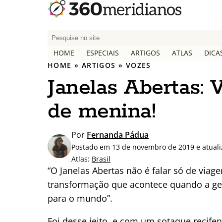
P
e
HOME
ESPECIAIS
ARTIGOS
ATLAS
DICA
s
HOME
»
ARTIGOS
»
VOZES
q
Janelas Abertas: V
u
i
de menina!
s
a
r
Por
Fernanda Pádua
p
Postado em 13 de novembro de 2019 e atual
o
Atlas:
Brasil
r
“O Janelas Abertas não é falar só de viage
:
transformação que acontece quando a gen
para o mundo”.
Foi desse jeito, e com um sotaque recifen