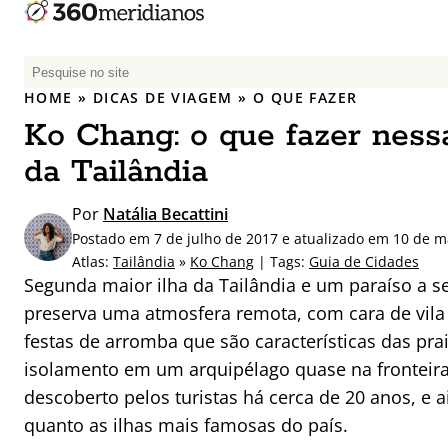
P
e
HOME
»
DICAS DE VIAGEM
»
O QUE FAZER
s
Ko Chang: o que fazer nessa
q
u
da Tailândia
i
s
Por
Natália Becattini
a
Postado em 7 de julho de 2017 e atualizado em 10 de m
r
Atlas:
Tailândia
»
Ko Chang
| Tags:
Guia de Cidades
p
Segunda maior ilha da Tailândia e um paraíso a s
o
preserva uma atmosfera remota, com cara de vila
r
festas de arromba que são características das prai
:
isolamento em um arquipélago quase na fronteira
descoberto pelos turistas há cerca de 20 anos, e a
quanto as ilhas mais famosas do país.