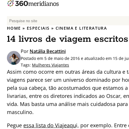
P
e
HOME
»
ESPECIAIS
»
CINEMA E LITERATURA
s
14 livros de viagem escrito
q
u
Por
Natália Becattini
i
Postado em 5 de maio de 2016 e atualizado em 15 de j
s
Tags:
Mulheres Viajantes
a
Assim como ocorre em outras áreas da cultura e t
r
viagens parece ser um universo dominado por ho
p
pela sua cabeça, tão acostumados que estamos a
o
r
livrarias, entre os diretores indicados ao Oscar, e
:
vida. Mas basta uma análise mais cuidadosa para c
masculino.
Pegue
essa lista do Viajeaqu
i, por exemplo. Entre