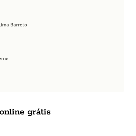
 Lima Barreto
erne
 online grátis