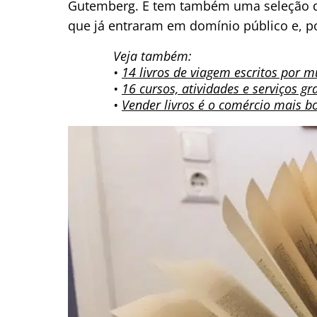
Gutemberg. E tem também uma seleção de
que já entraram em domínio público e, po
Veja também:
•
14 livros de viagem escritos por m
•
16 cursos, atividades e serviços g
•
Vender livros é o comércio mais 