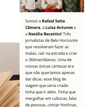
Somos o
Rafael Sette
Câmara
, a
Luíza Antunes
e
a
Natália Becattini
! Três
jornalistas de Belo Horizonte
que resolveram fazer as
malas, cair na estrada e criar
o 360meridianos. Uma de
nossas únicas certezas era
que não queríamos apenas
dar dicas: esse blog de
viagem que seria criado
tinha que ir além. Tinha que
mergulhar em culturas, falar
de pessoas, contar histórias.