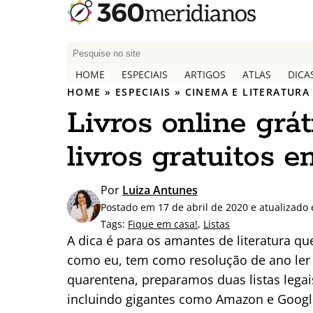
P
e
HOME
ESPECIAIS
ARTIGOS
ATLAS
DICA
s
HOME
»
ESPECIAIS
»
CINEMA E LITERATURA
q
Livros online grát
u
i
livros gratuitos 
s
a
r
Por
Luiza Antunes
p
Postado em 17 de abril de 2020 e atualizado 
o
Tags:
Fique em casa!
,
Listas
r
A dica é para os amantes de literatura qu
:
como eu, tem como resolução de ano ler
quarentena, preparamos duas listas legais:
incluindo gigantes como Amazon e Google