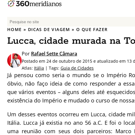
P
e
HOME
»
DICAS DE VIAGEM
»
O QUE FAZER
s
Lucca, cidade murada na T
q
u
Por
Rafael Sette Câmara
i
Postado em 24 de outubro de 2015 e atualizado em 13 
s
Atlas:
Itália
| Tags:
Guia de Cidades
a
Já pensou como seria o mundo se o Império Rom
r
óbvio, não faço ideia de como responder a essa
p
que vários eventos – alguns deles até esquecido
o
r
existência do Império e mudado o curso de nossa
:
Um desses eventos ocorreu em Lucca, cidade mil
Itália. Lucca já existia no ano 56 a.C. E foi o lo
uma reunião com seus dois parceiros: Marco 