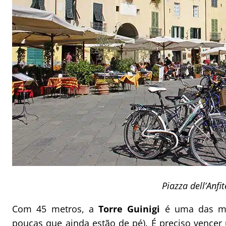
Piazza dell’Anfi
Com 45 metros, a
Torre Guinigi
é uma das ma
poucas que ainda estão de pé). É preciso vencer