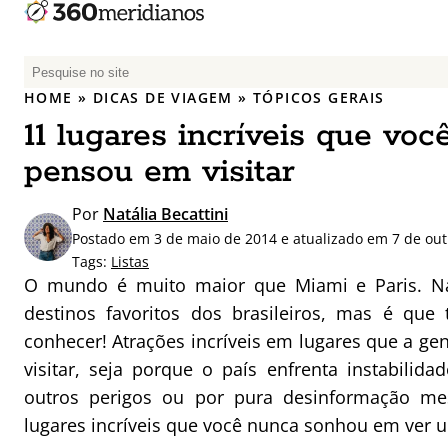
P
e
HOME
»
DICAS DE VIAGEM
»
TÓPICOS GERAIS
s
11 lugares incríveis que vo
q
u
pensou em visitar
i
s
Por
Natália Becattini
a
Postado em 3 de maio de 2014 e atualizado em 7 de ou
r
Tags:
Listas
p
O mundo é muito maior que Miami e Paris. Na
o
destinos favoritos dos brasileiros, mas é que
r
conhecer! Atrações incríveis em lugares que a g
:
visitar, seja porque o país enfrenta instabilidad
outros perigos ou por pura desinformação me
lugares incríveis que você nunca sonhou em ver u