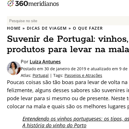
P
e
HOME
»
DICAS DE VIAGEM
»
O QUE FAZER
s
Suvenir de Portugal: vinhos,
q
u
produtos para levar na mal
i
s
Por
Luiza Antunes
a
Postado em 30 de janeiro de 2019 e atualizado em 9 de
r
Atlas:
Portugal
| Tags:
Passeios e Atrações
p
Poucas coisas são tão boas para levar de volta na
o
felizmente, alguns desses sabores são suvenires in
r
pode levar para si mesmo ou de presente. Neste t
:
colocar na mala e quais são os melhores lugares 
Entendendo os vinhos portugueses: os tipos, a
A história do vinho do Porto