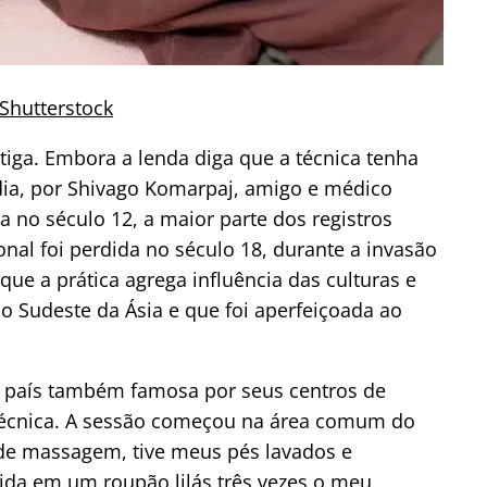
Shutterstock
tiga. Embora a lenda diga que a técnica tenha
ndia, por Shivago Komarpaj, amigo e médico
a no século 12, a maior parte dos registros
al foi perdida no século 18, durante a invasão
ue a prática agrega influência das culturas e
do Sudeste da Ásia e que foi aperfeiçoada ao
o país também famosa por seus centros de
 técnica. A sessão começou na área comum do
a de massagem, tive meus pés lavados e
tida em um roupão lilás três vezes o meu