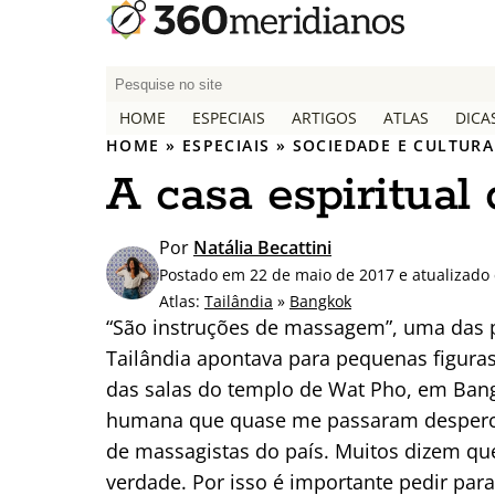
P
e
HOME
ESPECIAIS
ARTIGOS
ATLAS
DICA
s
HOME
»
ESPECIAIS
»
SOCIEDADE E CULTURA
q
A casa espiritua
u
i
s
Por
Natália Becattini
a
Postado em 22 de maio de 2017 e atualizado 
r
Atlas:
Tailândia
»
Bangkok
p
“São instruções de massagem”, uma das p
o
Tailândia apontava para pequenas figuras
r
das salas do templo de Wat Pho, em Ban
:
humana que quase me passaram desperceb
de massagistas do país. Muitos dizem q
verdade. Por isso é importante pedir para v