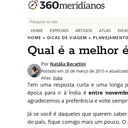
P
e
HOME
ESPECIAIS
ARTIGOS
ATLAS
DICA
s
HOME
»
DICAS DE VIAGEM
»
PLANEJAMENTO
q
Qual é a melhor é
u
i
s
Por
Natália Becattini
a
Postado em 20 de março de 2015 e atualizad
r
Atlas:
Índia
p
Tem uma resposta curta e uma longa pa
o
época para ir à Índia é
entre novembr
r
agradecemos a preferência e volte sempr
:
Já se você é daqueles que querem saber
do país, fique comigo mais um pouco. O 