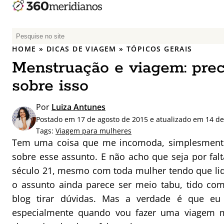
P
e
HOME
»
DICAS DE VIAGEM
»
TÓPICOS GERAIS
s
Menstruação e viagem: prec
q
u
sobre isso
i
s
Por
Luiza Antunes
a
Postado em 17 de agosto de 2015 e atualizado em 14 de
r
Tags:
Viagem para mulheres
p
Tem uma coisa que me incomoda, simplesment
o
sobre esse assunto. E não acho que seja por fal
r
século 21, mesmo com toda mulher tendo que li
:
o assunto ainda parece ser meio tabu, tido co
blog tirar dúvidas. Mas a verdade é que eu
especialmente quando vou fazer uma viagem m