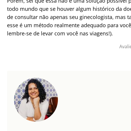
Porém, sei que essa não é uma solução possível 
todo mundo que se houver algum histórico da do
de consultar não apenas seu ginecologista, mas 
esse é um método realmente adequado para você. 
lembre-se de levar com você nas viagens!).
Avali