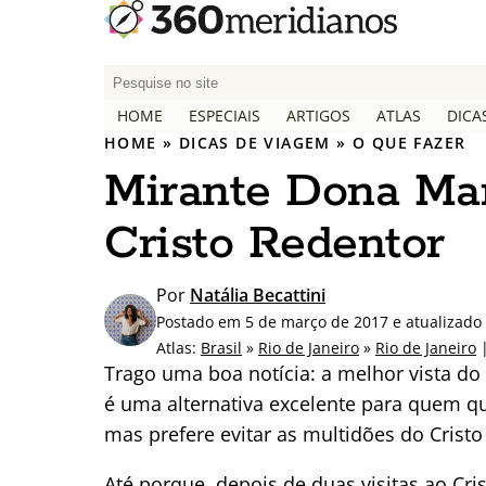
P
e
HOME
ESPECIAIS
ARTIGOS
ATLAS
DICA
s
HOME
»
DICAS DE VIAGEM
»
O QUE FAZER
q
Mirante Dona Mart
u
i
Cristo Redentor
s
a
r
Por
Natália Becattini
p
Postado em 5 de março de 2017 e atualizado
o
Atlas:
Brasil
»
Rio de Janeiro
»
Rio de Janeiro
|
r
Trago uma boa notícia: a melhor vista do
:
é uma alternativa excelente para quem qu
mas prefere evitar as multidões do Cristo
Até porque, depois de duas visitas ao Cri