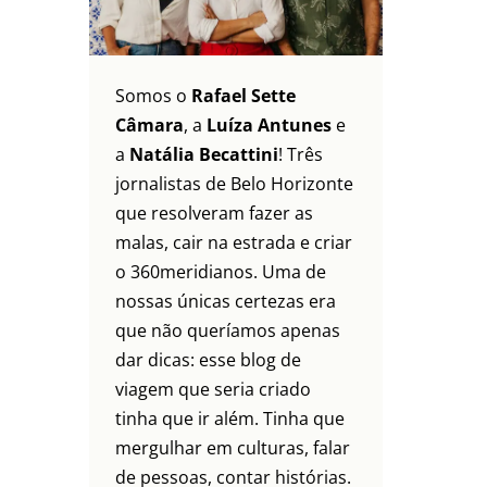
Somos o
Rafael Sette
Câmara
, a
Luíza Antunes
e
a
Natália Becattini
! Três
jornalistas de Belo Horizonte
que resolveram fazer as
malas, cair na estrada e criar
o 360meridianos. Uma de
nossas únicas certezas era
que não queríamos apenas
dar dicas: esse blog de
viagem que seria criado
tinha que ir além. Tinha que
mergulhar em culturas, falar
de pessoas, contar histórias.