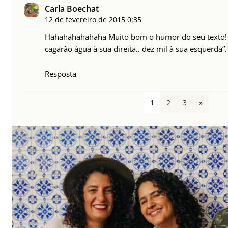
Carla Boechat
12 de fevereiro de 2015
0:35
Hahahahahahaha Muito bom o humor do seu texto! R
cagarão água à sua direita.. dez mil à sua esquerda”.
Resposta
1
2
3
»