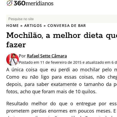
P
e
HOME
»
ARTIGOS
»
CONVERSA DE BAR
s
Mochilão, a melhor dieta q
q
u
fazer
i
s
Por
Rafael Sette Câmara
a
Postado em 11 de fevereiro de 2015 e atualizado em 6 
r
A única coisa que eu perdi ao mochilar pelo 
p
Como eu não ligo para essas coisas, não che
o
depois, para saber exatamente o tamanho da p
r
fotos, acho que foram mais de 10 quilos.
:
Resultado melhor do que o entregue por essa
prometem perdas enormes em poucos meses. E o