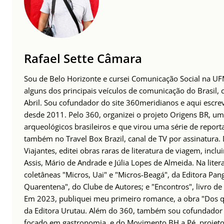
Rafael Sette Câmara
Sou de Belo Horizonte e cursei Comunicação Social na UFM
alguns dos principais veículos de comunicação do Brasil,
Abril. Sou cofundador do site 360meridianos e aqui escr
desde 2011. Pelo 360, organizei o projeto Origens BR, um
arqueológicos brasileiros e que virou uma série de repor
também no Travel Box Brazil, canal de TV por assinatura.
Viajantes, editei obras raras de literatura de viagem, incl
Assis, Mário de Andrade e Júlia Lopes de Almeida. Na lite
coletâneas "Micros, Uai" e "Micros-Beagá", da Editora Pang
Quarentena", do Clube de Autores; e "Encontros", livro d
Em 2023, publiquei meu primeiro romance, a obra "Dos q
da Editora Urutau. Além do 360, também sou cofundado
focado em gastronomia, e do
Movimento BH a Pé
, projet