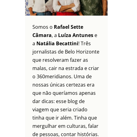
Somos o
Rafael Sette
Câmara
, a
Luíza Antunes
e
a
Natália Becattini
! Três
jornalistas de Belo Horizonte
que resolveram fazer as
malas, cair na estrada e criar
o 360meridianos. Uma de
nossas únicas certezas era
que não queríamos apenas
dar dicas: esse blog de
viagem que seria criado
tinha que ir além. Tinha que
mergulhar em culturas, falar
de pessoas, contar histórias.