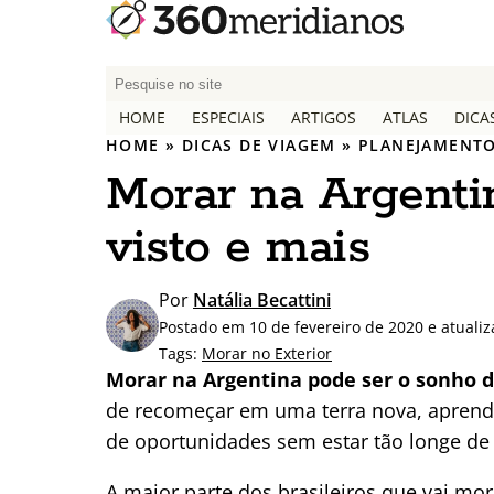
P
e
HOME
ESPECIAIS
ARTIGOS
ATLAS
DICA
s
HOME
»
DICAS DE VIAGEM
»
PLANEJAMENTO
q
Morar na Argentin
u
i
visto e mais
s
a
r
Por
Natália Becattini
p
Postado em 10 de fevereiro de 2020 e atuali
o
Tags:
Morar no Exterior
r
Morar na Argentina pode ser o sonho 
:
de recomeçar em uma terra nova, aprender
de oportunidades sem estar tão longe de
A maior parte dos brasileiros que vai mor