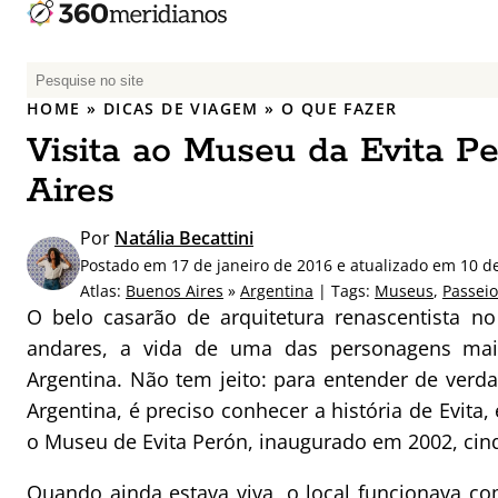
P
e
HOME
»
DICAS DE VIAGEM
»
O QUE FAZER
s
Visita ao Museu da Evita P
q
u
Aires
i
s
Por
Natália Becattini
a
Postado em 17 de janeiro de 2016 e atualizado em 10 de
r
Atlas:
Buenos Aires
»
Argentina
| Tags:
Museus
,
Passeio
p
O belo casarão de arquitetura renascentista n
o
andares, a vida de uma das personagens mais
r
Argentina. Não tem jeito: para entender de verdad
:
Argentina, é preciso conhecer a história de Evita
o Museu de Evita Perón, inaugurado em 2002, cin
Quando ainda estava viva, o local funcionava c