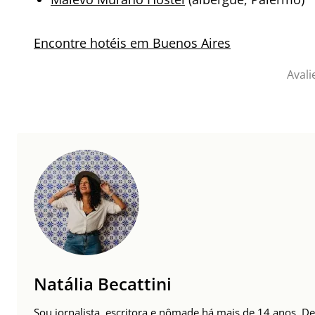
Encontre hotéis em Buenos Aires
Avali
Natália Becattini
Sou jornalista, escritora e nômade há mais de 14 anos. 