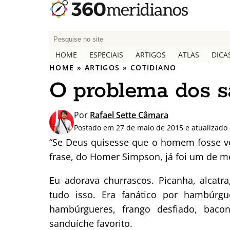
P
e
HOME
ESPECIAIS
ARTIGOS
ATLAS
DICA
s
HOME
»
ARTIGOS
»
COTIDIANO
q
O problema dos s
u
i
s
Por
Rafael Sette Câmara
a
Postado em 27 de maio de 2015 e atualizado
r
“Se Deus quisesse que o homem fosse ve
p
frase, do Homer Simpson, já foi um de m
o
r
Eu adorava churrascos. Picanha, alcatr
:
tudo isso. Era fanático por hambúrg
hambúrgueres, frango desfiado, bac
sanduíche favorito.