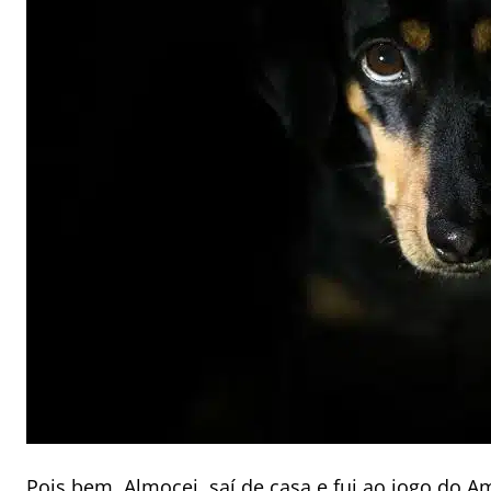
Pois bem. Almocei, saí de casa e fui ao jogo do 