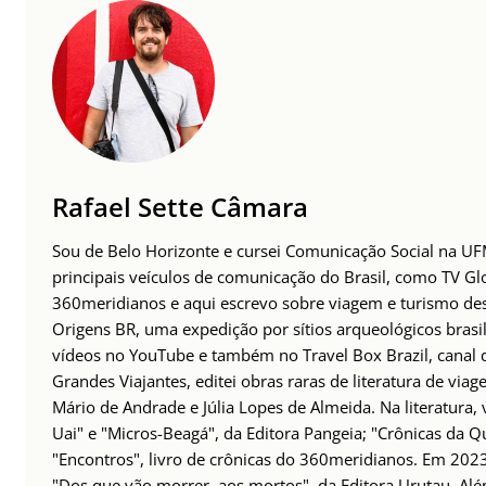
Rafael Sette Câmara
Sou de Belo Horizonte e cursei Comunicação Social na UFM
principais veículos de comunicação do Brasil, como TV Glo
360meridianos e aqui escrevo sobre viagem e turismo des
Origens BR, uma expedição por sítios arqueológicos brasil
vídeos no YouTube e também no Travel Box Brazil, canal d
Grandes Viajantes, editei obras raras de literatura de via
Mário de Andrade e Júlia Lopes de Almeida. Na literatura,
Uai" e "Micros-Beagá", da Editora Pangeia; "Crônicas da Q
"Encontros", livro de crônicas do 360meridianos. Em 202
"Dos que vão morrer, aos mortos", da Editora Urutau. 