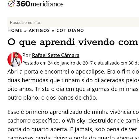
P
e
HOME
»
ARTIGOS
»
COTIDIANO
s
O que aprendi vivendo com
q
u
Por
Rafael Sette Câmara
i
Postado em 24 de janeiro de 2017 e atualizado em 30 d
s
Abri a porta e encontrei o apocalipse. Era o fim 
a
duas bermudas que tinham sido dilaceradas pelo
r
p
oito anos. Triste o dia em que algumas de minhas
o
outro plano, o dos panos de chão.
r
:
Esse é primeiro aprendizado de minha vivência 
cachorro específico, o Whisky, destruidor de cami
porta do quarto aberta. E jamais, sob pena de ve
camisetas nerds, deixe a porta do quarto aberta 