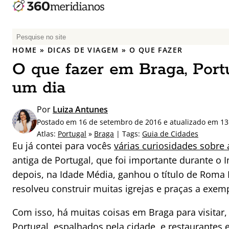
P
e
HOME
»
DICAS DE VIAGEM
»
O QUE FAZER
s
O que fazer em Braga, Portu
q
u
um dia
i
s
Por
Luiza Antunes
a
Postado em 16 de setembro de 2016 e atualizado em 1
r
Atlas:
Portugal
»
Braga
| Tags:
Guia de Cidades
p
Eu já contei para vocês
várias curiosidades sobre 
o
antiga de Portugal, que foi importante durante o
r
depois, na Idade Média, ganhou o título de Roma 
:
resolveu construir muitas igrejas e praças a exem
Com isso, há muitas coisas em Braga para visitar,
Portugal, espalhados pela cidade, e restaurantes 