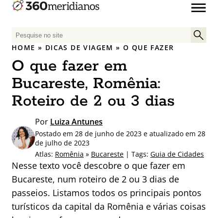
P
e
HOME
»
DICAS DE VIAGEM
»
O QUE FAZER
s
O que fazer em
q
u
Bucareste, Romênia:
i
Roteiro de 2 ou 3 dias
s
a
Por
Luiza Antunes
r
Postado em 28 de junho de 2023 e atualizado em 28
p
de julho de 2023
o
Atlas:
Romênia
»
Bucareste
| Tags:
Guia de Cidades
r
Nesse texto você descobre o que fazer em
:
Bucareste, num roteiro de 2 ou 3 dias de
passeios. Listamos todos os principais pontos
turísticos da capital da Romênia e várias coisas