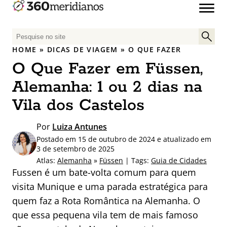
P
e
HOME
»
DICAS DE VIAGEM
»
O QUE FAZER
s
O Que Fazer em Füssen,
q
u
Alemanha: 1 ou 2 dias na
i
Vila dos Castelos
s
a
Por
Luiza Antunes
r
Postado em 15 de outubro de 2024 e atualizado em
p
3 de setembro de 2025
o
Atlas:
Alemanha
»
Füssen
| Tags:
Guia de Cidades
r
Fussen é um bate-volta comum para quem
:
visita Munique e uma parada estratégica para
quem faz a Rota Romântica na Alemanha. O
que essa pequena vila tem de mais famoso