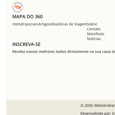
MAPA DO 360
Home
Especiais
Artigos
Atlas
Dicas de Viagem
Sobre
Contato
Manifesto
Notícias
INSCREVA-SE
Receba nossos melhores textos diretamente na sua caixa de
© 2026 360meridiano
Desenvolvido por:
E