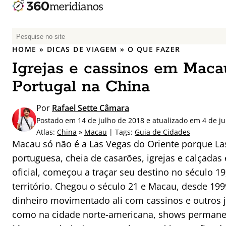
P
e
HOME
»
DICAS DE VIAGEM
»
O QUE FAZER
s
Igrejas e cassinos em Mac
q
u
Portugal na China
i
s
Por
Rafael Sette Câmara
a
Postado em 14 de julho de 2018 e atualizado em 4 de j
r
Atlas:
China
»
Macau
| Tags:
Guia de Cidades
p
Macau só não é a Las Vegas do Oriente porque Las
o
portuguesa, cheia de casarões, igrejas e calçadas
r
oficial, começou a traçar seu destino no século 1
:
território. Chegou o século 21 e Macau, desde 19
dinheiro movimentado ali com cassinos e outros j
como na cidade norte-americana, shows permanen