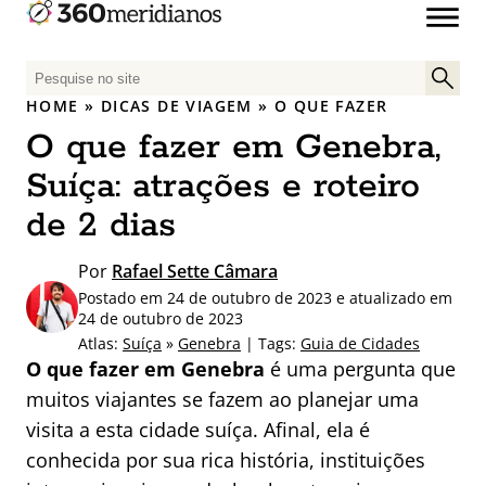
P
e
HOME
»
DICAS DE VIAGEM
»
O QUE FAZER
s
O que fazer em Genebra,
q
u
Suíça: atrações e roteiro
i
de 2 dias
s
a
Por
Rafael Sette Câmara
r
Postado em 24 de outubro de 2023 e atualizado em
p
24 de outubro de 2023
o
Atlas:
Suíça
»
Genebra
| Tags:
Guia de Cidades
r
O que fazer em Genebra
é uma pergunta que
:
muitos viajantes se fazem ao planejar uma
visita a esta cidade suíça. Afinal, ela é
conhecida por sua rica história, instituições