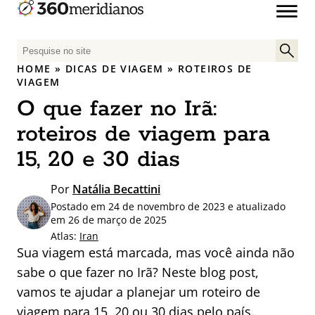
P
e
HOME
»
DICAS DE VIAGEM
»
ROTEIROS DE
s
VIAGEM
q
O que fazer no Irã:
u
roteiros de viagem para
i
s
15, 20 e 30 dias
a
r
Por
Natália Becattini
p
Postado em 24 de novembro de 2023 e atualizado
o
em 26 de março de 2025
r
Atlas:
Iran
:
Sua viagem está marcada, mas você ainda não
sabe o que fazer no Irã? Neste blog post,
vamos te ajudar a planejar um roteiro de
viagem para 15, 20 ou 30 dias pelo país.