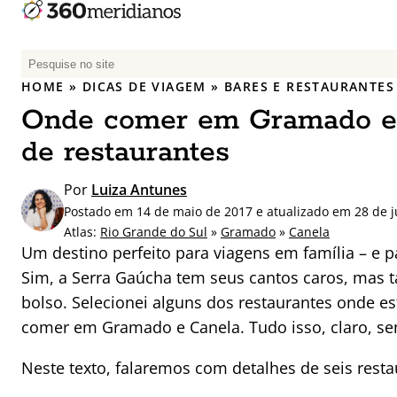
P
e
HOME
»
DICAS DE VIAGEM
»
BARES E RESTAURANTES
s
Onde comer em Gramado e C
q
u
de restaurantes
i
s
Por
Luiza Antunes
a
Postado em 14 de maio de 2017 e atualizado em 28 de 
r
Atlas:
Rio Grande do Sul
»
Gramado
»
Canela
p
Um destino perfeito para viagens em família – e
o
Sim, a Serra Gaúcha tem seus cantos caros, mas
r
bolso. Selecionei alguns dos restaurantes onde e
:
comer em Gramado e Canela. Tudo isso, claro, se
Neste texto, falaremos com detalhes de seis rest