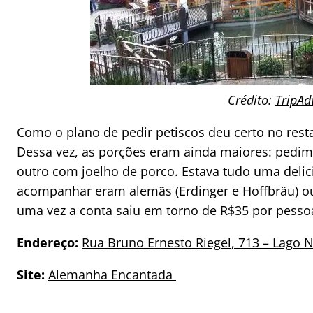
Crédito:
TripAd
Como o plano de pedir petiscos deu certo no resta
Dessa vez, as porções eram ainda maiores: pedim
outro com joelho de porco. Estava tudo uma delici
acompanhar eram alemãs (Erdinger e Hoffbräu) ou 
uma vez a conta saiu em torno de R$35 por pesso
Endereço:
Rua Bruno Ernesto Riegel, 713
–
Lago 
Site:
Alemanha Encantada