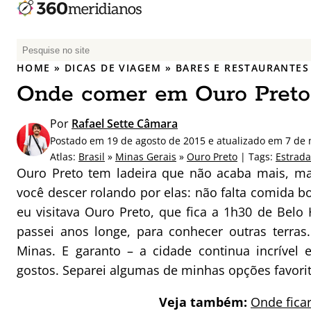
P
e
HOME
»
DICAS DE VIAGEM
»
BARES E RESTAURANTES
s
Onde comer em Ouro Preto
q
u
Por
Rafael Sette Câmara
i
Postado em 19 de agosto de 2015 e atualizado em 7 de
s
Atlas:
Brasil
»
Minas Gerais
»
Ouro Preto
| Tags:
Estrada
a
Ouro Preto tem ladeira que não acaba mais, m
r
você descer rolando por elas: não falta comida
p
eu visitava Ouro Preto, que fica a 1h30 de Belo 
o
r
passei anos longe, para conhecer outras terras.
:
Minas. E garanto – a cidade continua incrível
gostos. Separei algumas de minhas opções favorit
Veja também:
Onde fica