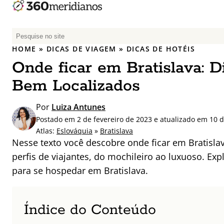
P
e
HOME
»
DICAS DE VIAGEM
»
DICAS DE HOTÉIS
s
Onde ficar em Bratislava: D
q
u
Bem Localizados
i
s
Por
Luiza Antunes
a
Postado em 2 de fevereiro de 2023 e atualizado em 10 d
r
Atlas:
Eslováquia
»
Bratislava
p
Nesse texto você descobre onde ficar em Bratislav
o
perfis de viajantes, do mochileiro ao luxuoso. E
r
para se hospedar em Bratislava.
:
Índice do Conteúdo