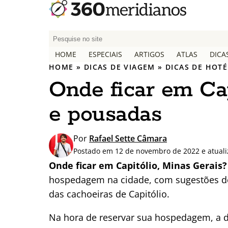
P
e
HOME
ESPECIAIS
ARTIGOS
ATLAS
DICA
s
HOME
»
DICAS DE VIAGEM
»
DICAS DE HOTÉ
q
Onde ficar em Cap
u
i
e pousadas
s
a
r
Por
Rafael Sette Câmara
p
Postado em 12 de novembro de 2022 e atual
o
Onde ficar em Capitólio, Minas Gerais?
r
hospedagem na cidade, com sugestões de
:
das cachoeiras de Capitólio.
Na hora de reservar sua hospedagem, a d