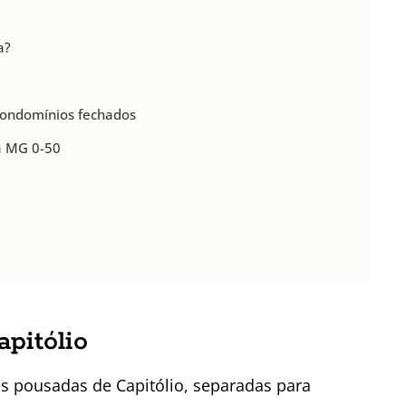
a?
condomínios fechados
na MG 0-50
pitólio
s pousadas de Capitólio, separadas para