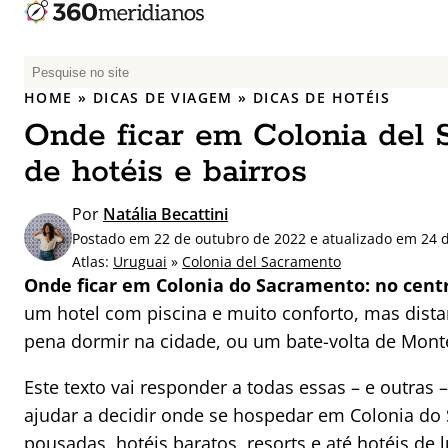
P
e
HOME
»
DICAS DE VIAGEM
»
DICAS DE HOTÉIS
s
Onde ficar em Colonia del 
q
u
de hotéis e bairros
i
s
Por
Natália Becattini
a
Postado em 22 de outubro de 2022 e atualizado em 24 
r
Atlas:
Uruguai
»
Colonia del Sacramento
p
Onde ficar em Colonia do Sacramento: no centr
o
um hotel com piscina e muito conforto, mas dista
r
pena dormir na cidade, ou um bate-volta de Monte
:
Este texto vai responder a todas essas – e outras
ajudar a decidir onde se hospedar em Colonia do
pousadas, hotéis baratos, resorts e até hotéis de 