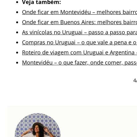
Veja também:
Onde ficar em Montevidéu – melhores bairro
Onde ficar em Buenos Aires: melhores bairro
As vinícolas no Uruguai – passo a passo par
Compras no Uruguai – o que vale a pena e o 
Roteiro de viagem com Uruguai e Argentina –
Montevidéu – o que fazer, onde comer, pass
4