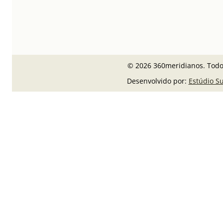
© 2026 360meridianos. Todos
Desenvolvido por:
Estúdio S