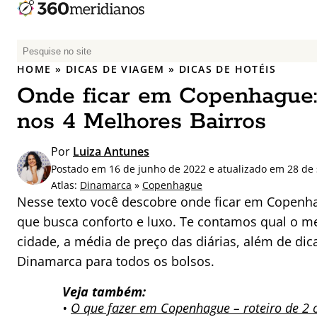
P
e
HOME
»
DICAS DE VIAGEM
»
DICAS DE HOTÉIS
s
Onde ficar em Copenhague:
q
u
nos 4 Melhores Bairros
i
s
Por
Luiza Antunes
a
Postado em 16 de junho de 2022 e atualizado em 28 de
r
Atlas:
Dinamarca
»
Copenhague
p
Nesse texto você descobre onde ficar em Copenh
o
que busca conforto e luxo. Te contamos qual o me
r
cidade, a média de preço das diárias, além de dic
:
Dinamarca para todos os bolsos.
Veja também:
•
O que fazer em Copenhague – roteiro de 2 