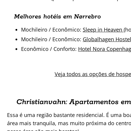
Melhores hotéis em Nørrebro
Mochileiro / Econômico:
Sleep in Heaven
(ho
Mochileiro / Econômico:
Globalhagen Hoste
Econômico / Conforto:
Hotel Nora Copenha
Veja todos as opções de hos
Christianvahn: Apartamentos e
Essa é uma região bastante residencial. É uma bo
área mais tranquila, mas muito próxima do centr