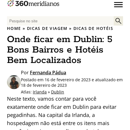
P
e
HOME
»
DICAS DE VIAGEM
»
DICAS DE HOTÉIS
s
Onde ficar em Dublin: 5
q
u
Bons Bairros e Hotéis
i
Bem Localizados
s
a
Por
Fernanda Pádua
r
Postado em 16 de fevereiro de 2023 e atualizado em
p
18 de fevereiro de 2023
o
Atlas:
Irlanda
»
Dublin
r
Neste texto, vamos contar para você
:
exatamente onde ficar em Dublin para evitar
pegadinhas. Na capital da Irlanda, a
hospedagem não está entre os itens mais