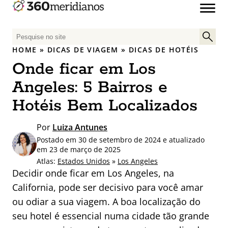
P
e
HOME
»
DICAS DE VIAGEM
»
DICAS DE HOTÉIS
s
Onde ficar em Los
q
u
Angeles: 5 Bairros e
i
Hotéis Bem Localizados
s
a
Por
Luiza Antunes
r
Postado em 30 de setembro de 2024 e atualizado
p
em 23 de março de 2025
o
Atlas:
Estados Unidos
»
Los Angeles
r
Decidir onde ficar em Los Angeles, na
:
California, pode ser decisivo para você amar
ou odiar a sua viagem. A boa localização do
seu hotel é essencial numa cidade tão grande