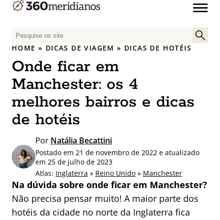
P
e
HOME
»
DICAS DE VIAGEM
»
DICAS DE HOTÉIS
s
Onde ficar em
q
u
Manchester: os 4
i
melhores bairros e dicas
s
a
de hotéis
r
p
Por
Natália Becattini
o
Postado em 21 de novembro de 2022 e atualizado
r
em 25 de julho de 2023
:
Atlas:
Inglaterra
»
Reino Unido
»
Manchester
Na dúvida sobre onde ficar em Manchester?
Não precisa pensar muito! A maior parte dos
hotéis da cidade no norte da Inglaterra fica