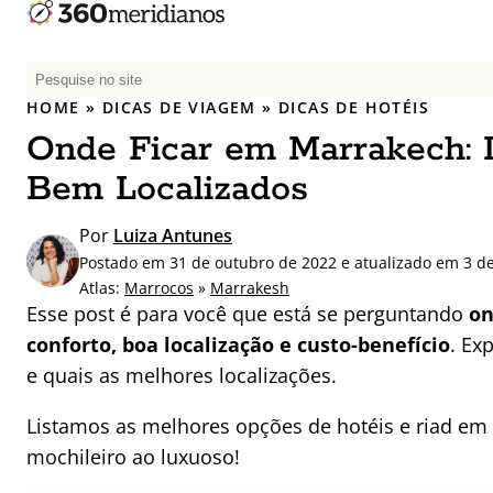
P
e
HOME
»
DICAS DE VIAGEM
»
DICAS DE HOTÉIS
s
Onde Ficar em Marrakech: R
q
u
Bem Localizados
i
s
Por
Luiza Antunes
a
Postado em 31 de outubro de 2022 e atualizado em 3 d
r
Atlas:
Marrocos
»
Marrakesh
p
Esse post é para você que está se perguntando
on
o
conforto, boa localização e custo-benefício
. Ex
r
e quais as melhores localizações.
:
Listamos as melhores opções de hotéis e riad em 
mochileiro ao luxuoso!