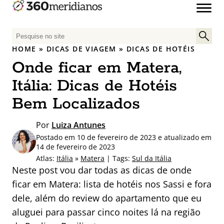
P
e
HOME
»
DICAS DE VIAGEM
»
DICAS DE HOTÉIS
s
Onde ficar em Matera,
q
u
Itália: Dicas de Hotéis
i
Bem Localizados
s
a
Por
Luiza Antunes
r
Postado em 10 de fevereiro de 2023 e atualizado em
p
14 de fevereiro de 2023
o
Atlas:
Itália
»
Matera
| Tags:
Sul da Itália
r
Neste post vou dar todas as dicas de onde
:
ficar em Matera: lista de hotéis nos Sassi e fora
dele, além do review do apartamento que eu
aluguei para passar cinco noites lá na região